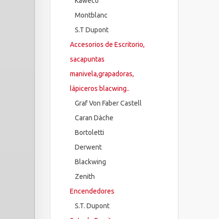
Kaweco
Montblanc
S.T Dupont
Accesorios de Escritorio,
sacapuntas
manivela,grapadoras,
lápiceros blacwing..
Graf Von Faber Castell
Caran Dàche
Bortoletti
Derwent
Blackwing
Zenith
Encendedores
S.T. Dupont