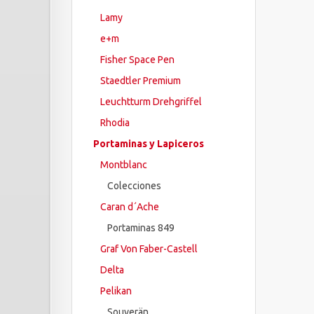
Lamy
e+m
Fisher Space Pen
Staedtler Premium
Leuchtturm Drehgriffel
Rhodia
Portaminas y Lapiceros
Montblanc
Colecciones
Caran d´Ache
Portaminas 849
Graf Von Faber-Castell
Delta
Pelikan
Souverän