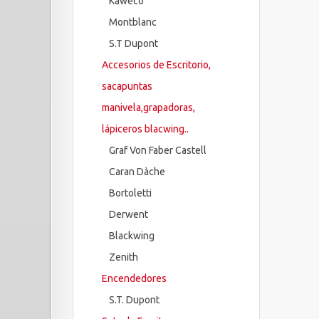
Kaweco
Montblanc
S.T Dupont
Accesorios de Escritorio,
sacapuntas
manivela,grapadoras,
lápiceros blacwing..
Graf Von Faber Castell
Caran Dàche
Bortoletti
Derwent
Blackwing
Zenith
Encendedores
S.T. Dupont