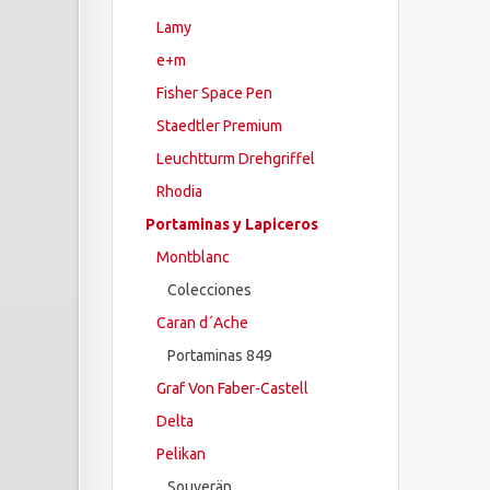
Lamy
e+m
Fisher Space Pen
Staedtler Premium
Leuchtturm Drehgriffel
Rhodia
Portaminas y Lapiceros
Montblanc
Colecciones
Caran d´Ache
Portaminas 849
Graf Von Faber-Castell
Delta
Pelikan
Souverän