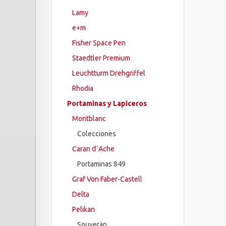
Lamy
e+m
Fisher Space Pen
Staedtler Premium
Leuchtturm Drehgriffel
Rhodia
Portaminas y Lapiceros
Montblanc
Colecciones
Caran d´Ache
Portaminas 849
Graf Von Faber-Castell
Delta
Pelikan
Souverän