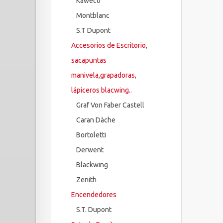
Kaweco
Montblanc
S.T Dupont
Accesorios de Escritorio,
sacapuntas
manivela,grapadoras,
lápiceros blacwing..
Graf Von Faber Castell
Caran Dàche
Bortoletti
Derwent
Blackwing
Zenith
Encendedores
S.T. Dupont