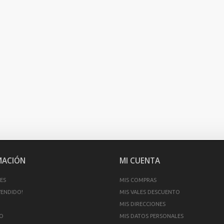
MACIÓN
MI CUENTA
ES
MIS COMPRAS
VENDIDO!
MIS VALES DESCUENTO
MIS DIRECCIONES
O
MIS DATOS PERSONALES