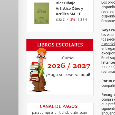
Los prod
Bloc Dibujo
disponib
Artístico Óleo y
reservar
Acrílico SM-LT
disponib
-15%
7,32 €
6,22 €
Proponem
Goya re
las empr
los pedi
expedici
entregar
excepció
En el su
faltante
232 222)
reclamac
Por su 
compañía
Recogid
compra e
que pref
siguient
encuentr