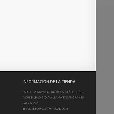
INFORMACIÓN DE LA TIENDA
PAPELERÍA GOYA
COLÓN DE LARREÁTEGUI, 36 -
48009 BILBAO BIZKAIA
LLAMANOS AHORA
+34
944 232 222
EMAIL:
INFO@GOYAVIRTUAL.COM