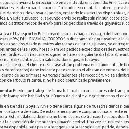
uctos se envían a la dirección de envío indicada en el pedido. En el caso 
ilidades, el plazo para la expedición tendrá en cuenta la entrega previst
á el derecho a desglosar el pedido, enviando los artículos disponibles y
les. En este supuesto, el segundo envío se realiza sin ningún coste adici
os distintos modos de envío para los pedidos a través de goyavirtual.c
aliza el transporte:
En el caso de que nos hagamos cargo del transporte
esas MRW, DHL, ENVIALIA, CORREOS o directamente por nosotros a la direc
dos expedidos desde nuestros almacenes de lunes a jueves, se entregará e
ón, antes de las 19:00 horas
. Para los pedidos expedidos desde nuestros
á en la dirección indicada el siguiente lunes o siguiente día laborable an
n no realiza entregas en sábados, domingos, ni festivos.
puesto de que el cliente detectase algún problema en el momento de la
s o deteriorados) debe indicarlo por escrito en el albarán de entrega del 
 dentro de las primeras 48 horas siguientes a la recepción. No se admiti
ión de artículo faltante, si no ha sido comunicado previamente.
cuenta:
Puede que trabaje de forma habitual con una empresa de transpor
 de transporte habitual y su número de cliente y le gestionamos el envio
a en tiendas Goya:
Si vive o tiene cerca alguna de nuestras tiendas, ta
n cualquiera de ellas. De esta manera, puede comprar cómodamente en go
iera. Esta modalidad de envío no tiene costes de transporte asociados. Ten
e a la expedición desde nuestro almacén central. Una vez ocurra esto, re
a ya disponible para pasar a recoger. Para la recogida del pedido, deber