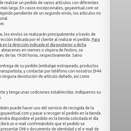
de realizar un pedido de varios artículos con diferentes
a más larga. En casos excepcionales, goyavirtual.com se
 dejando pendiente de un segundo envío, los artículos no
onal.
om.
, los envíos se realizarán principalmente a través de
ción indicada por el cliente al realizar el pedido.
Para
n la dirección indicada el día posterior a dicha
 almacenes en viernes o víspera de festivo, se
tes de las 19:00 horas, respectivamente. Salvo
 entrega de su pedido (embalaje estropeado, productos
transportista, y contactar por teléfono con nosotros (944
rá ninguna devolución de artículo dañado, así como
te y tenga unas codiciones establecidas. Indíquenos su
.
mbién puede hacer uso del servicio de recogida de la
yavirtual.com y pasar a recoger el pedido en la tienda
drá disponible el pedido en la tienda solicitada el día
cibirá un e-mail confirmándole que el pedido se
á presentar DNI o documento de identidad y el e-mail de