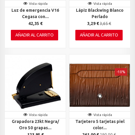
Vista rápida
Vista rápida
Luz de emergencia V16
Lápiz Blackwing Blanco
Cegasa con...
Perlado
42,35 €
3,29 €
3,65 €
AÑADIR AL CARRITO
AÑADIR AL CARRITO
-10%
Vista rápida
Vista rápida
Grapadora 23kt Negra/
Tarjetero 5 tarjetas piel
Oro 50 grapas...
color...
123,95 €
261,00 €
290,00 €