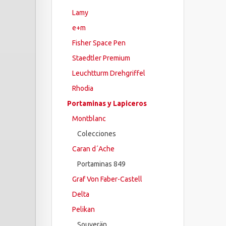
Lamy
e+m
Fisher Space Pen
Staedtler Premium
Leuchtturm Drehgriffel
Rhodia
Portaminas y Lapiceros
Montblanc
Colecciones
Caran d´Ache
Portaminas 849
Graf Von Faber-Castell
Delta
Pelikan
Souverän