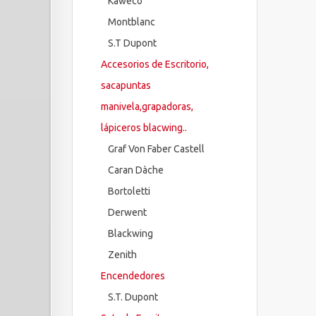
Kaweco
Montblanc
S.T Dupont
Accesorios de Escritorio,
sacapuntas
manivela,grapadoras,
lápiceros blacwing..
Graf Von Faber Castell
Caran Dàche
Bortoletti
Derwent
Blackwing
Zenith
Encendedores
S.T. Dupont