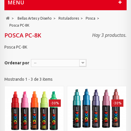
MENÚ
>
Bellas Artes y Diseño
>
Rotuladores
>
Posca
>
Posca PC-8K
POSCA PC-8K
Hay 3 productos.
Posca PC-8K
Ordenar por
--
Mostrando 1 - 3 de 3 items
-30%
-30%