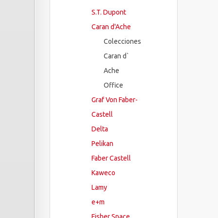
S.T. Dupont
Caran d'Ache
Colecciones
Caran d`
Ache
Office
Graf Von Faber-
Castell
Delta
Pelikan
Faber Castell
Kaweco
Lamy
e+m
Fisher Space