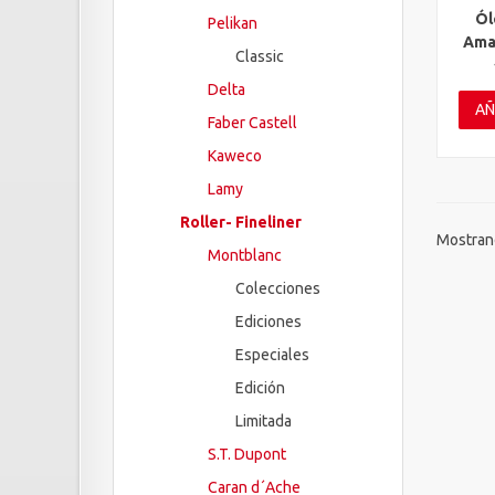
Ól
Pelikan
Vis
Amar
Classic
Delta
AÑ
Faber Castell
Kaweco
Lamy
Roller- Fineliner
Mostrand
Montblanc
Colecciones
Ediciones
Especiales
Edición
Limitada
S.T. Dupont
Caran d´Ache