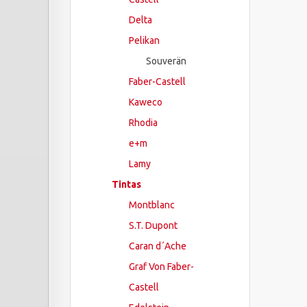
Delta
Pelikan
Souverän
Faber-Castell
Kaweco
Rhodia
e+m
Lamy
Tintas
Montblanc
S.T. Dupont
Caran d´Ache
Graf Von Faber-
Castell