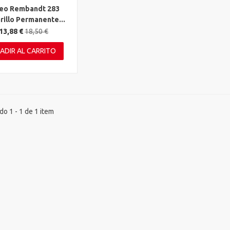
eo Rembandt 283
ta rápida
illo Permanente...
13,88 €
18,50 €
ADIR AL CARRITO
o 1 - 1 de 1 item