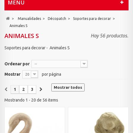
MENÚ
>
Manualidades
>
Décopatch
>
Soportes para decorar
>
Animales S
ANIMALES S
Hay 56 productos.
Soportes para decorar - Animales S
Ordenar por
--
Mostrar
por página
20
Mostrar todos
1
2
3
Mostrando 1 - 20 de 56 items