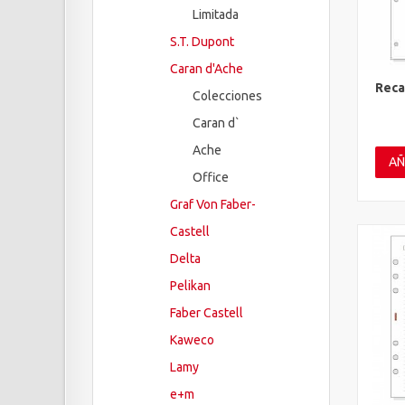
Limitada
S.T. Dupont
Caran d'Ache
Reca
Colecciones
Vis
Caran d`
Ache
AÑ
Office
Graf Von Faber-
Castell
Delta
Pelikan
Faber Castell
Kaweco
Lamy
e+m