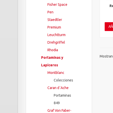
Fisher Space
R
Vis
Pen
Staedtler
AÑ
Premium
Leuchtturm
Drehgriffel
Rhodia
Mostrand
Portaminas y
Lapiceros
Montblanc
Colecciones
Caran d´Ache
Portaminas
849
Graf Von Faber-