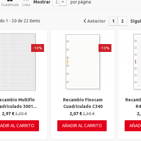
Mostrar
por página
20
Cuadrícula
Lista
o 1 - 20 de 22 items
Anterior
1
2
Sigu
-10%
-10%
ecambio Multifín
Recambio Finocam
Recamb
ta rápida
Vista rápida
Vista 
adriculado 3001...
Cuadriculado C340
R4
2,97 €
3,30 €
2,07 €
2,30 €
2,
ADIR AL CARRITO
AÑADIR AL CARRITO
AÑAD