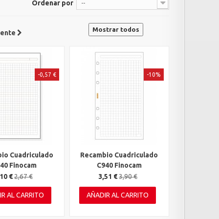
Ordenar por
--
Mostrar todos
iente
-0,57 €
-10%
io Cuadriculado
Recambio Cuadriculado
rápida
Vista rápida
40 Finocam
C940 Finocam
10 €
2,67 €
3,51 €
3,90 €
IR AL CARRITO
AÑADIR AL CARRITO