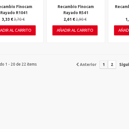
ecambio Finocam
Recambio Finocam
Recamb
ta rápida
Vista rápida
Vista 
Rayado R1041
Rayado R541
3,33 €
3,70 €
2,61 €
2,90 €
1,
ADIR AL CARRITO
AÑADIR AL CARRITO
AÑAD
o 1 - 20 de 22 items
Anterior
1
2
Sigu