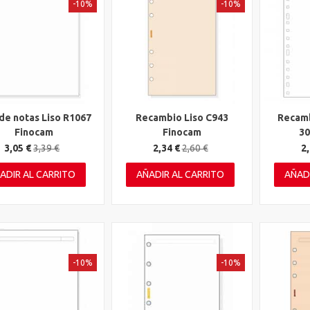
-10%
-10%
de notas Liso R1067
Recambio Liso C943
Recamb
ta rápida
Vista rápida
Vista 
Finocam
Finocam
30
3,05 €
3,39 €
2,34 €
2,60 €
2,
ADIR AL CARRITO
AÑADIR AL CARRITO
AÑAD
-10%
-10%