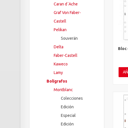
Caran d´Ache
Graf Von Faber-
Castell
Pelikan
Souverän
Delta
Bloc 
Vis
Faber-Castell
Kaweco
AÑ
Lamy
Boligrafos
Montblanc
Colecciones
Edición
Especial
Edición