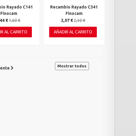
io Rayado C141
Recambio Rayado C341
rápida
Vista rápida
Finocam
Finocam
44 €
1,60 €
2,07 €
2,30 €
IR AL CARRITO
AÑADIR AL CARRITO
Mostrar todos
iente