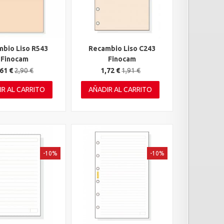
bio Liso R543
Recambio Liso C243
rápida
Vista rápida
Finocam
Finocam
61 €
2,90 €
1,72 €
1,91 €
IR AL CARRITO
AÑADIR AL CARRITO
-10%
-10%