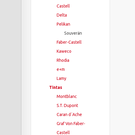
Castell
Delta
Pelikan
Souverän
Faber-Castell
Kaweco
Rhodia
e+m
Lamy
Tintas
Montblanc
S.T. Dupont
Caran d´Ache
Graf Von Faber-
Castell