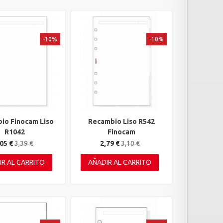
-10%
-10%
io Finocam Liso
Recambio Liso R542
rápida
Vista rápida
R1042
Finocam
05 €
3,39 €
2,79 €
3,10 €
IR AL CARRITO
AÑADIR AL CARRITO