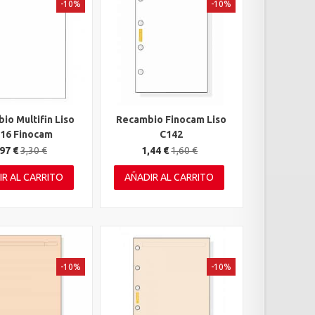
-10%
-10%
io Multifin Liso
Recambio Finocam Liso
rápida
Vista rápida
16 Finocam
C142
97 €
3,30 €
1,44 €
1,60 €
IR AL CARRITO
AÑADIR AL CARRITO
-10%
-10%