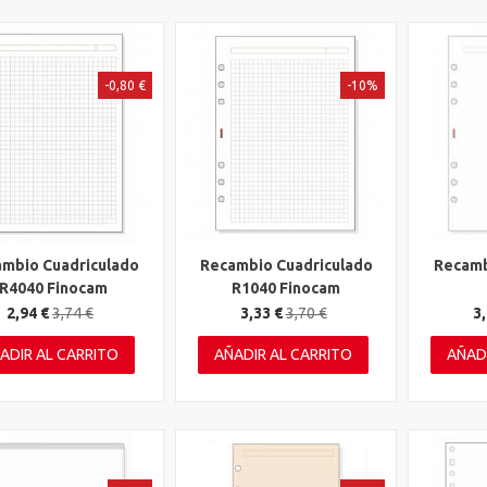
-0,80 €
-10%
mbio Cuadriculado
Recambio Cuadriculado
Recamb
ta rápida
Vista rápida
Vista 
R4040 Finocam
R1040 Finocam
2,94 €
3,74 €
3,33 €
3,70 €
3,
ADIR AL CARRITO
AÑADIR AL CARRITO
AÑAD