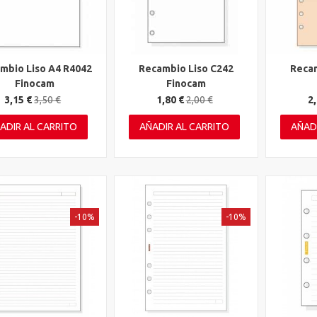
mbio Liso A4 R4042
Recambio Liso C242
Recam
ta rápida
Vista rápida
Vista 
Finocam
Finocam
3,15 €
3,50 €
1,80 €
2,00 €
2,
ADIR AL CARRITO
AÑADIR AL CARRITO
AÑAD
-10%
-10%