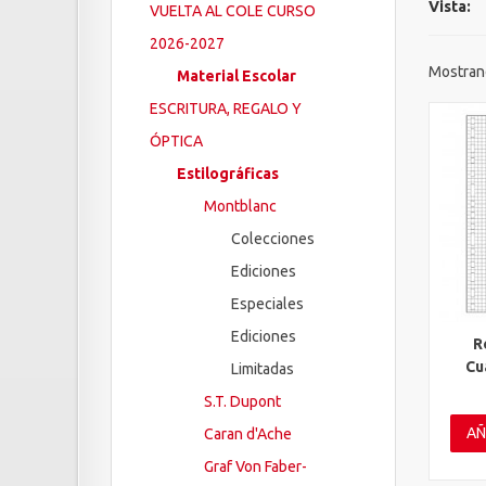
Vista:
VUELTA AL COLE CURSO
2026-2027
Mostrand
Material Escolar
ESCRITURA, REGALO Y
ÓPTICA
Estilográficas
Montblanc
Colecciones
Ediciones
Especiales
Ediciones
R
Vis
Cu
Limitadas
S.T. Dupont
AÑ
Caran d'Ache
Graf Von Faber-