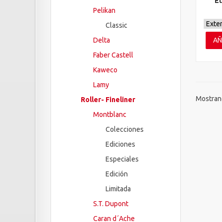
Et
Pelikan
Classic
Delta
AÑ
Faber Castell
Kaweco
Lamy
Mostrand
Roller- Fineliner
Montblanc
Colecciones
Ediciones
Especiales
Edición
Limitada
S.T. Dupont
Caran d´Ache