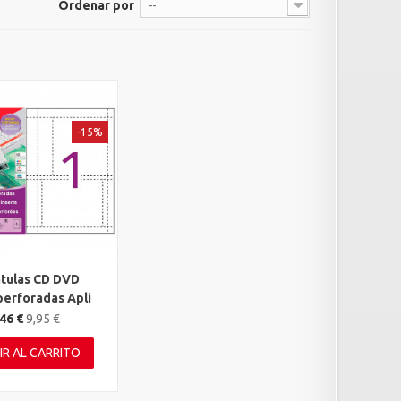
Ordenar por
--
-15%
tulas CD DVD
rápida
perforadas Apli
46 €
9,95 €
IR AL CARRITO