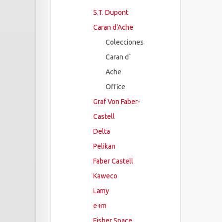
S.T. Dupont
Caran d'Ache
Colecciones
Caran d`
Ache
Office
Graf Von Faber-
Castell
Delta
Pelikan
Faber Castell
Kaweco
Lamy
e+m
Fisher Space