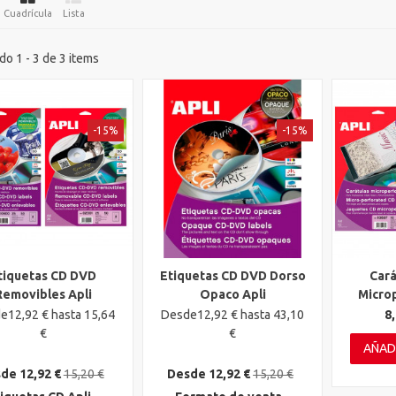
Cuadrícula
Lista
o 1 - 3 de 3 items
-15%
-15%
tiquetas CD DVD
Etiquetas CD DVD Dorso
Cará
ta rápida
Vista rápida
Vista 
Removibles Apli
Opaco Apli
Micro
e12,92 € hasta 15,64
Desde12,92 € hasta 43,10
8,
€
€
AÑAD
de 12,92 €
15,20 €
Desde 12,92 €
15,20 €