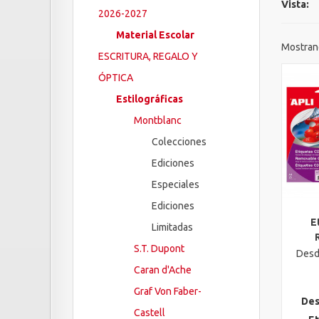
Vista:
2026-2027
Material Escolar
Mostrand
ESCRITURA, REGALO Y
ÓPTICA
Estilográficas
Montblanc
Colecciones
Ediciones
Especiales
Ediciones
E
Limitadas
Vis
S.T. Dupont
Desd
Caran d'Ache
Graf Von Faber-
Des
Castell