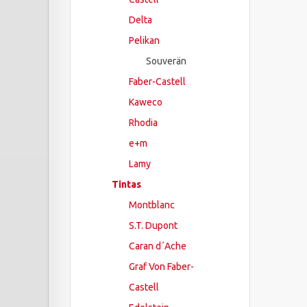
Delta
Pelikan
Souverän
Faber-Castell
Kaweco
Rhodia
e+m
Lamy
Tintas
Montblanc
S.T. Dupont
Caran d´Ache
Graf Von Faber-
Castell