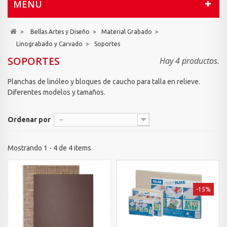
MENÚ
>
Bellas Artes y Diseño
>
Material Grabado
>
Linograbado y Carvado
>
Soportes
SOPORTES
Hay 4 productos.
Planchas de linóleo y bloques de caucho para talla en relieve.
Diferentes modelos y tamaños.
Ordenar por
--
Mostrando 1 - 4 de 4 items
-15%