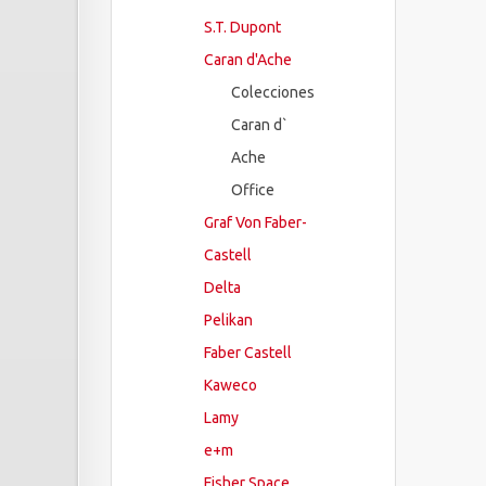
S.T. Dupont
Caran d'Ache
Colecciones
Caran d`
Ache
Office
Graf Von Faber-
Castell
Delta
Pelikan
Faber Castell
Kaweco
Lamy
e+m
Fisher Space