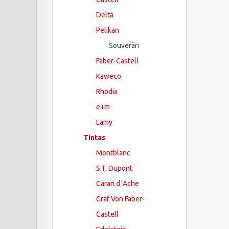
Delta
Pelikan
Souverän
Faber-Castell
Kaweco
Rhodia
e+m
Lamy
Tintas
Montblanc
S.T. Dupont
Caran d´Ache
Graf Von Faber-
Castell