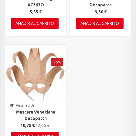
AC363O
Décopatch
5,55 €
3,30 €
AÑADIR AL CARRITO
AÑADIR AL CARRITO
-15%
Vista rápida
Máscara Veneciana
Décopatch
10,75 €
12,65 €