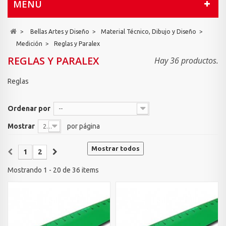
MENÚ
>
Bellas Artes y Diseño
>
Material Técnico, Dibujo y Diseño
>
Medición
>
Reglas y Paralex
REGLAS Y PARALEX
Hay 36 productos.
Reglas
Ordenar por
--
Mostrar
por página
20
Mostrar todos
1
2
Mostrando 1 - 20 de 36 items