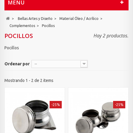
MENÚ
>
Bellas Artes y Diseño
>
Material Óleo / Acrílico
>
Complementos
>
Pocillos
POCILLOS
Hay 2 productos.
Pocillos
Ordenar por
--
Mostrando 1 - 2 de 2 items
-25%
-25%