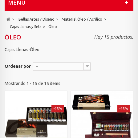
MENÚ
>
Bellas Artes y Diseño
>
Material Óleo / Acrílico
>
Cajas Llenas y Sets
>
Óleo
ÓLEO
Hay 15 productos.
Cajas Llenas-Óleo
Ordenar por
--
Mostrando 1 - 15 de 15 items
-25%
-25%