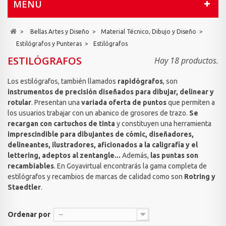
MENÚ
>
Bellas Artes y Diseño
>
Material Técnico, Dibujo y Diseño
>
Estilógrafos y Punteras
>
Estilógrafos
ESTILÓGRAFOS
Hay 18 productos.
Los estilógrafos, también llamados
rapidógrafos
, son
instrumentos de precisión diseñados para dibujar, delinear y
rotular
. Presentan una
variada oferta de puntos
que permiten a
los usuarios trabajar con un abanico de grosores de trazo.
Se
recargan con cartuchos de tinta
y constituyen una herramienta
imprescindible para dibujantes de cómic, diseñadores,
delineantes, ilustradores, aficionados a la caligrafía y el
lettering, adeptos al zentangle...
Además,
las puntas son
recambiables
. En Goyavirtual encontrarás la gama completa de
estilógrafos y recambios de marcas de calidad como son
Rotring y
Staedtler
.
Ordenar por
--