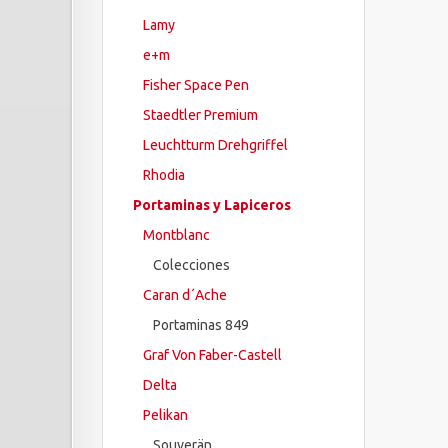
Lamy
e+m
Fisher Space Pen
Staedtler Premium
Leuchtturm Drehgriffel
Rhodia
Portaminas y Lapiceros
Montblanc
Colecciones
Caran d´Ache
Portaminas 849
Graf Von Faber-Castell
Delta
Pelikan
Souverän