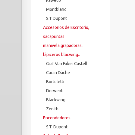
Kaweco
Montblanc
S.T Dupont
Accesorios de Escritorio,
sacapuntas
manivela,grapadoras,
lápiceros blacwing..
Graf Von Faber Castell
Caran Dàche
Bortoletti
Derwent
Blackwing
Zenith
Encendedores
S.T. Dupont