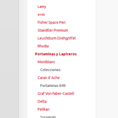
Lamy
e+m
Fisher Space Pen
Staedtler Premium
Leuchtturm Drehgriffel
Rhodia
Portaminas y Lapiceros
Montblanc
Colecciones
Caran d´Ache
Portaminas 849
Graf Von Faber-Castell
Delta
Pelikan
Souverän