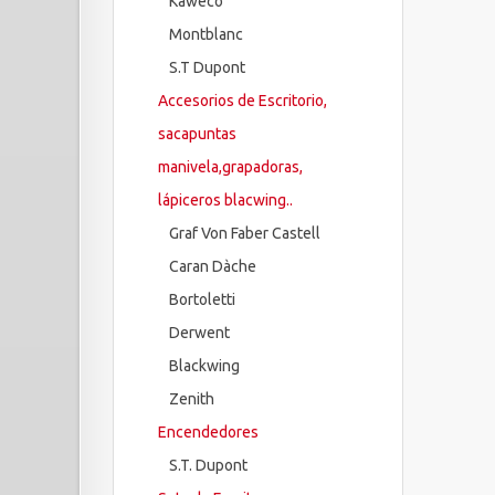
Kaweco
Montblanc
S.T Dupont
Accesorios de Escritorio,
sacapuntas
manivela,grapadoras,
lápiceros blacwing..
Graf Von Faber Castell
Caran Dàche
Bortoletti
Derwent
Blackwing
Zenith
Encendedores
S.T. Dupont