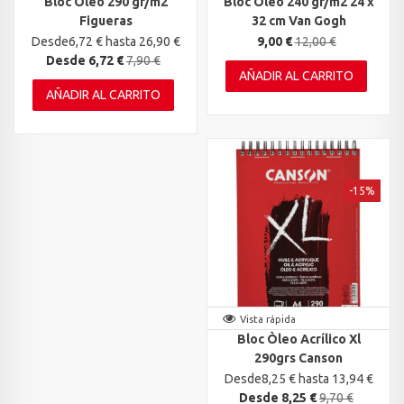
Bloc Óleo 290 gr/m2
Bloc Óleo 240 gr/m2 24 x
Figueras
32 cm Van Gogh
Desde6,72 € hasta 26,90 €
9,00 €
12,00 €
Desde 6,72 €
7,90 €
AÑADIR AL CARRITO
AÑADIR AL CARRITO
-15%
Vista rápida
Bloc Òleo Acrílico Xl
290grs Canson
Desde8,25 € hasta 13,94 €
Desde 8,25 €
9,70 €