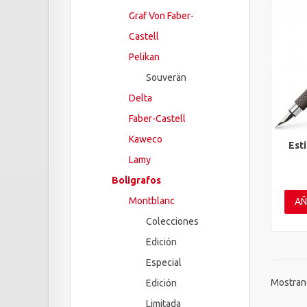
Graf Von Faber-
Castell
Pelikan
Souverän
Delta
Faber-Castell
Kaweco
Est
Vis
Lamy
Boligrafos
Montblanc
AÑ
Colecciones
Edición
Especial
Mostrand
Edición
Limitada