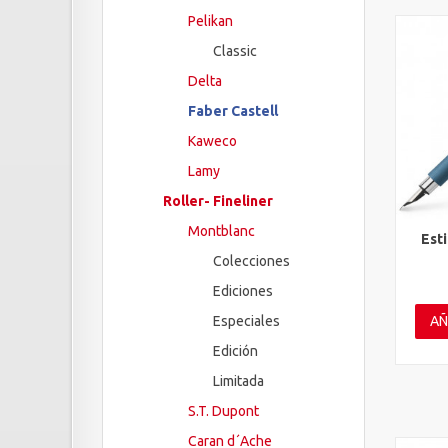
Pelikan
Classic
Delta
Faber Castell
Kaweco
Lamy
Roller- Fineliner
Montblanc
Est
Vis
Colecciones
Ediciones
AÑ
Especiales
Edición
Limitada
S.T. Dupont
Caran d´Ache