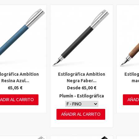
ilográfica Ambition
Estilográfica Ambition
Estilo
ta rápida
Vista rápida
Vista 
Resina Azul...
Negra Faber...
mad
65,05 €
Desde 65,00 €
Plumín - Estilográfica
ADIR AL CARRITO
AÑAD
AÑADIR AL CARRITO