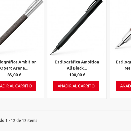
ilográfica Ambition
Estilográfica Ambition
Estilog
ta rápida
Vista rápida
Vista 
Opart Arena...
All Black...
Mad
85,00 €
100,00 €
ADIR AL CARRITO
AÑADIR AL CARRITO
AÑAD
o 1 - 12 de 12 items