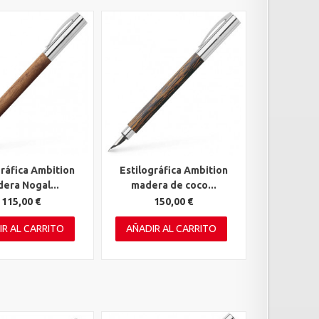
gráfica Ambition
Estilográfica Ambition
rápida
Vista rápida
era Nogal...
madera de coco...
115,00 €
150,00 €
IR AL CARRITO
AÑADIR AL CARRITO