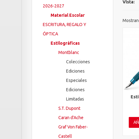
Vista:
2026-2027
Material Escolar
Mostrand
ESCRITURA, REGALO Y
ÓPTICA
Estilográficas
Montblanc
Colecciones
Ediciones
Especiales
Ediciones
Est
Limitadas
Vis
S.T. Dupont
Caran d'Ache
AÑ
Graf Von Faber-
Castell