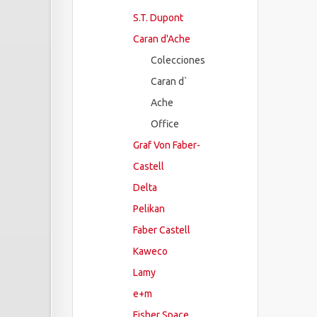
S.T. Dupont
Caran d'Ache
Colecciones
Caran d`
Ache
Office
Graf Von Faber-
Castell
Delta
Pelikan
Faber Castell
Kaweco
Lamy
e+m
Fisher Space