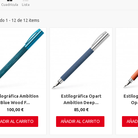
Cuadrícula
Lista
o 1 - 12 de 12 items
ilográfica Ambition
Estilográfica Opart
Estilo
ta rápida
Vista rápida
Vista 
Blue Wood F...
Ambition Deep...
Opa
100,00 €
85,00 €
ADIR AL CARRITO
AÑADIR AL CARRITO
AÑAD