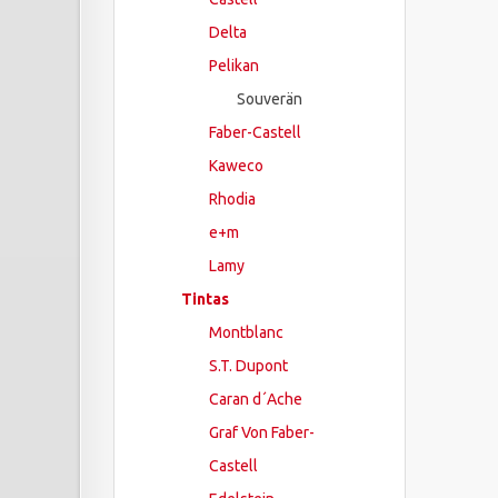
Delta
Pelikan
Souverän
Faber-Castell
Kaweco
Rhodia
e+m
Lamy
Tintas
Montblanc
S.T. Dupont
Caran d´Ache
Graf Von Faber-
Castell