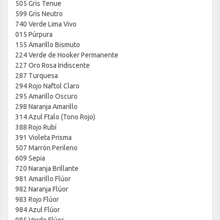
505 Gris Tenue
599 Gris Neutro
740 Verde Lima Vivo
015 Púrpura
155 Amarillo Bismuto
224 Verde de Hooker Permanente
227 Oro Rosa Iridiscente
287 Turquesa
294 Rojo Naftol Claro
295 Amarillo Oscuro
298 Naranja Amarillo
314 Azul Ftalo (Tono Rojo)
388 Rojo Rubí
391 Violeta Prisma
507 Marrón Perileno
609 Sepia
720 Naranja Brillante
981 Amarillo Flúor
982 Naranja Flúor
983 Rojo Flúor
984 Azul Flúor
985 Verde Flúor