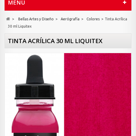
MENÚ
>
Bellas Artes y Diseño
>
Aerógrafía
>
Colores
>
Tinta Acrílica
30 ml Liquitex
TINTA ACRÍLICA 30 ML LIQUITEX