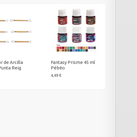
r de Arcilla
Fantasy Prisme 45 ml
Vitrea 16
Punta Reig
Pébéo
Pébéo
4,49 €
3,97 €