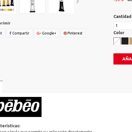
Cantidad
primir
Color
t
Compartir
Google+
Pinterest
AÑA
terísticas: