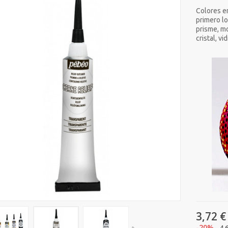
Colores en
primero lo
prisme, m
cristal, vid
3,72 €
-20%
4,