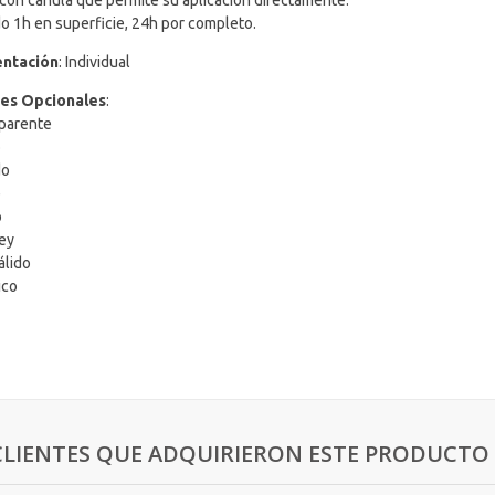
con cánula que permite su aplicación directamente.
o 1h en superficie, 24h por completo.
ntación
: Individual
es Opcionales
:
parente
o
do
e
o
ey
álido
ico
CLIENTES QUE ADQUIRIERON ESTE PRODUCT