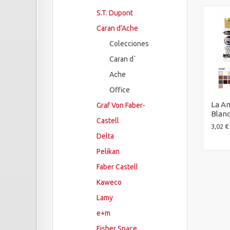
S.T. Dupont
Caran d'Ache
Colecciones
Caran d`
Ache
Office
La Am
Graf Von Faber-
Blanc
Castell
3,02 €
Delta
Pelikan
Faber Castell
Kaweco
Lamy
e+m
Fisher Space