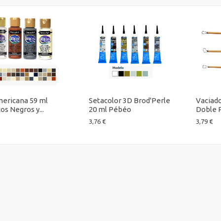
ericana 59 ml
Setacolor 3D Brod'Perle
Vaciado
os Negros y...
20 ml Pébéo
Doble 
3,76 €
3,79 €