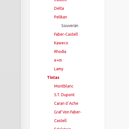
Delta
Pelikan
Souverän
Faber-Castell
Kaweco
Rhodia
e+m
Lamy
Tintas
Montblanc
S.T. Dupont
Caran d´Ache
Graf Von Faber-
Castell