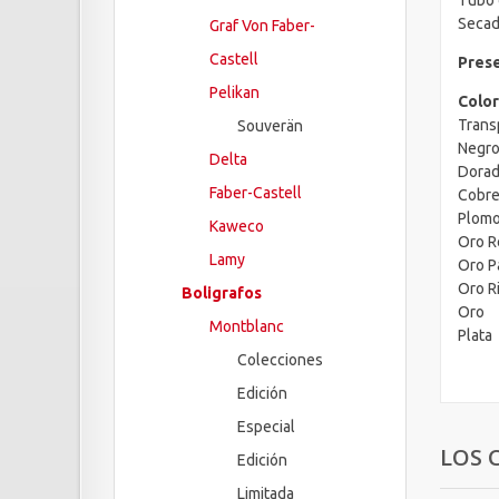
Tubo 
Secad
Graf Von Faber-
Castell
Prese
Pelikan
Color
Trans
Souverän
Negr
Delta
Dora
Faber-Castell
Cobr
Plom
Kaweco
Oro R
Lamy
Oro P
Oro R
Boligrafos
Oro
Montblanc
Plata
Colecciones
Edición
Especial
LOS 
Edición
Limitada