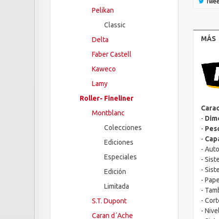
Twee
Pelikan
Classic
MÁS
Delta
Faber Castell
Kaweco
Lamy
Roller- Fineliner
Carac
Montblanc
-
Dim
Colecciones
-
Pes
-
Capa
Ediciones
- Aut
Especiales
- Sis
- Sis
Edición
- Pape
Limitada
- Tamb
- Cor
S.T. Dupont
- Nive
Caran d´Ache