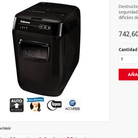
Destructor
seguridad
difíciles 
742,60
Cantidad
AÑA
primir