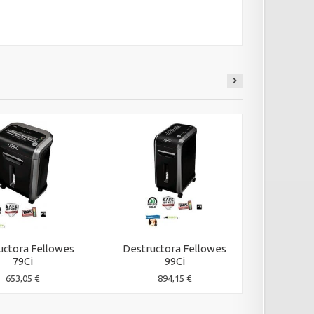
uctora Fellowes
Destructora Fellowes
Destruc
79Ci
99Ci
653,05 €
894,15 €
1