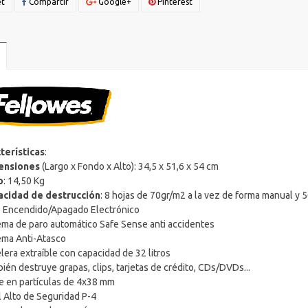
t
Compartir
Google+
Pinterest
terísticas
:
ensiones
(Largo x Fondo x Alto): 34,5 x 51,6 x 54 cm
o
: 14,50 Kg
cidad de destrucción
: 8 hojas de 70gr/m2 a la vez de forma manual y 
o Encendido/Apagado Electrónico
tema de paro automático Safe Sense anti accidentes
tema Anti-Atasco
lera extraíble con capacidad de 32 litros
ién destruye grapas, clips, tarjetas de crédito, CDs/DVDs...
te en partículas de 4x38 mm
l Alto de Seguridad P-4