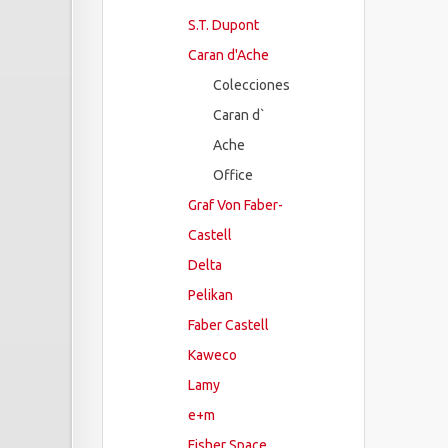
S.T. Dupont
Caran d'Ache
Colecciones
Caran d`
Ache
Office
Graf Von Faber-
Castell
Delta
Pelikan
Faber Castell
Kaweco
Lamy
e+m
Fisher Space