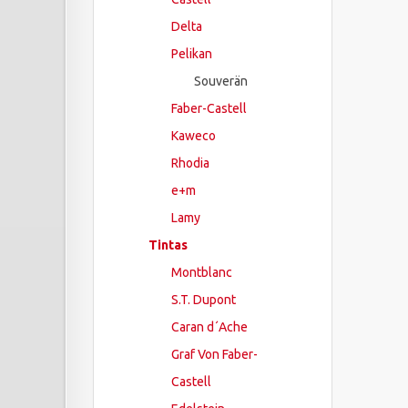
Delta
Pelikan
Souverän
Faber-Castell
Kaweco
Rhodia
e+m
Lamy
Tintas
Montblanc
S.T. Dupont
Caran d´Ache
Graf Von Faber-
Castell