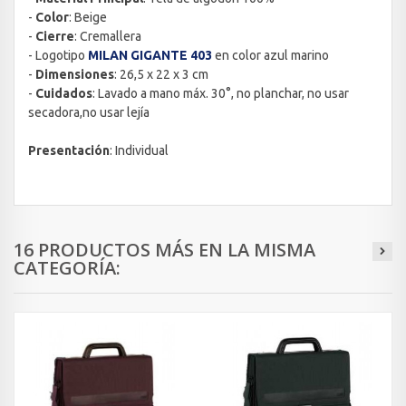
-
Color
: Beige
-
Cierre
: Cremallera
- Logotipo
MILAN GIGANTE 403
en color azul marino
-
Dimensiones
: 26,5 x 22 x 3 cm
-
Cuidados
: Lavado a mano máx. 30°, no planchar, no usar
secadora,no usar lejía
Presentación
: Individual
16 PRODUCTOS MÁS EN LA MISMA
CATEGORÍA: