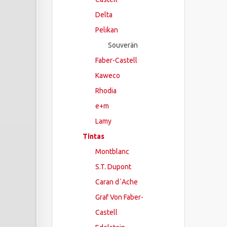
Delta
Pelikan
Souverän
Faber-Castell
Kaweco
Rhodia
e+m
Lamy
Tintas
Montblanc
S.T. Dupont
Caran d´Ache
Graf Von Faber-
Castell