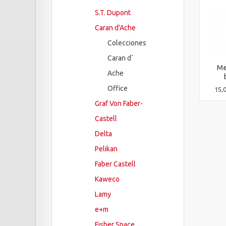
S.T. Dupont
Caran d'Ache
Colecciones
Caran d`
Me
Ache
Office
15,
Graf Von Faber-
Castell
Delta
Pelikan
Faber Castell
Kaweco
Lamy
e+m
Fisher Space