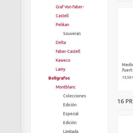
Graf Von Faber-
Castell
Pelikan
Souverän
Delta
Faber-Castell
Kaweco
Medio
Lamy
fuert
13,50 
Boligrafos
Montblanc
Colecciones
16 P
Edición
Especial
Edición
Limitada