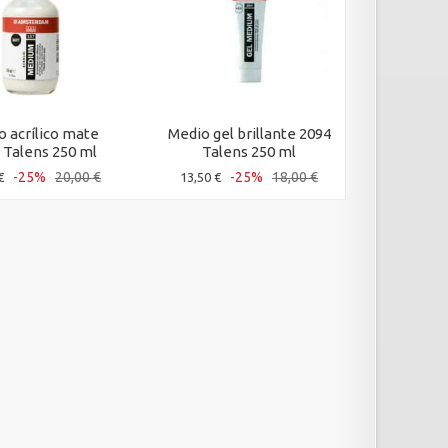
o acrílico mate
Medio gel brillante 2094
Medio gel
 Talens 250 ml
Talens 250 ml
Tale
-25%
20,00 €
-25%
18,00 €
€
13,50 €
33,00 €