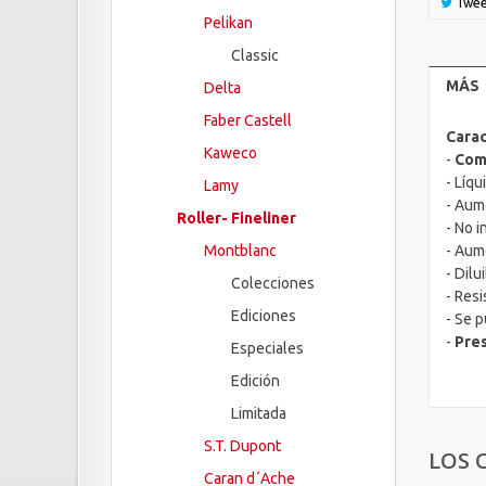
Twee
Pelikan
Classic
MÁS
Delta
Faber Castell
Carac
Kaweco
-
Com
- Líqu
Lamy
- Aume
Roller- Fineliner
- No i
- Aume
Montblanc
- Dilu
Colecciones
- Res
Ediciones
- Se p
-
Pres
Especiales
Edición
Limitada
S.T. Dupont
LOS 
Caran d´Ache