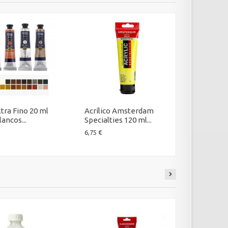
tra Fino 20 ml
Acrílico Amsterdam
Acrílico
ancos...
Specialties 120 ml...
500 ml Ver
6,75 €
15,00 €