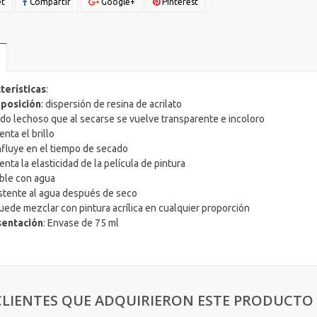
t
Compartir
Google+
Pinterest
terísticas
:
posición
: dispersión de resina de acrilato
ido lechoso que al secarse se vuelve transparente e incoloro
nta el brillo
nfluye en el tiempo de secado
nta la elasticidad de la película de pintura
ible con agua
istente al agua después de seco
uede mezclar con pintura acrílica en cualquier proporción
entación
: Envase de 75 ml
CLIENTES QUE ADQUIRIERON ESTE PRODUCT