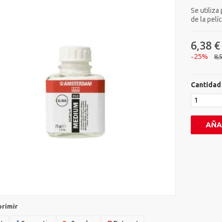
Se utiliza
de la pelí
6,38 €
-25%
8,
Cantidad
AÑA
primir