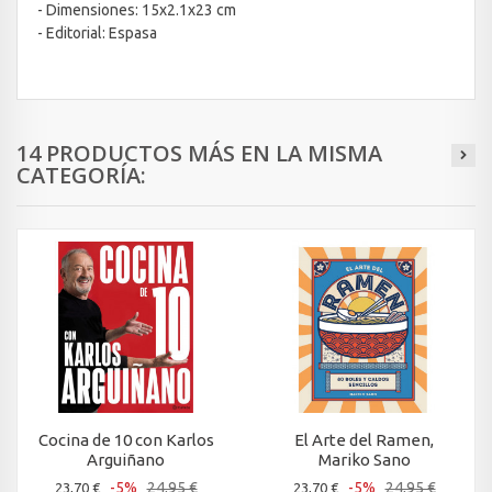
- Dimensiones: 15x2.1x23 cm
- Editorial: Espasa
14 PRODUCTOS MÁS EN LA MISMA
CATEGORÍA:
Cocina de 10 con Karlos
El Arte del Ramen,
Arguiñano
Mariko Sano
-5%
24,95 €
-5%
24,95 €
23,70 €
23,70 €