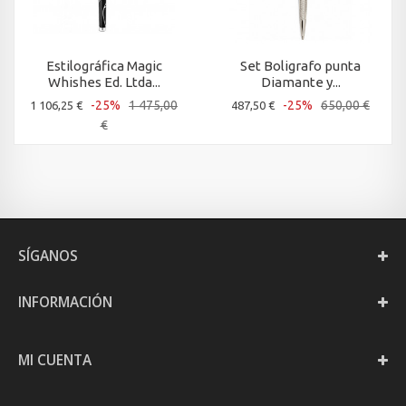
Estilográfica Magic
Set Boligrafo punta
Whishes Ed. Ltda...
Diamante y...
-25%
1 475,00
-25%
650,00 €
1 106,25 €
487,50 €
€
SÍGANOS
INFORMACIÓN
MI CUENTA