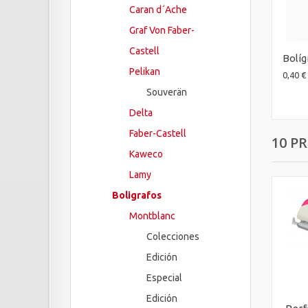
Caran d´Ache
Graf Von Faber-
Castell
Bolíg
Pelikan
0,40 €
Souverän
Delta
Faber-Castell
10 P
Kaweco
Lamy
Boligrafos
Montblanc
Colecciones
Edición
Especial
Edición