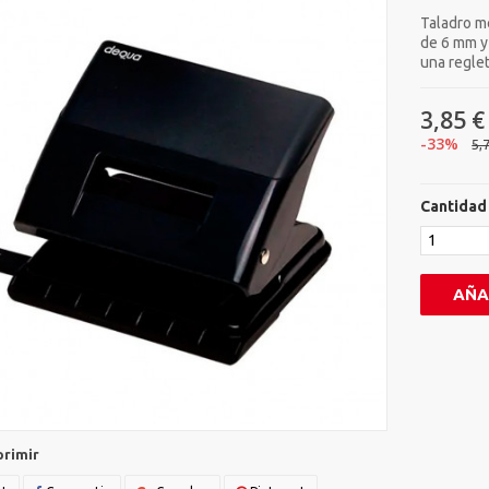
Taladro m
de 6 mm y
una reglet
3,85 €
-33%
5,
Cantidad
AÑA
primir