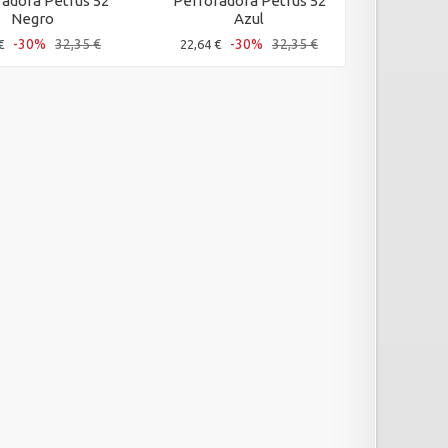
adora Petrus 52
Perforadora Petrus 52
Perforad
Negro
Azul
-30%
32,35 €
-30%
32,35 €
€
22,64 €
38,15 €