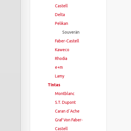
Castell
Delta
Pelikan
Souverän
Faber-Castell
Kaweco
Rhodia
e+m
Lamy
Tintas
Montblanc
S.T. Dupont
Caran d´Ache
Graf Von Faber-
Castell