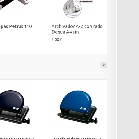
pas Petrus 110
Archivador A-Z con rado
Goma Mil
Dequa A4 sin...
0,26 €
3,00 €