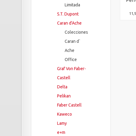
Perf
Limitada
11,
S.T. Dupont
Caran d'Ache
Colecciones
Caran d`
Ache
Office
Graf Von Faber-
Castell
Delta
Pelikan
Faber Castell
Kaweco
Lamy
e+m