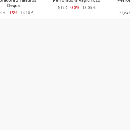
oradora 2 Taladros
Perforadora Rapid FC20
Perfor
Dequa
-30%
13,05 €
9,14 €
-15%
14,10 €
99 €
22,64 