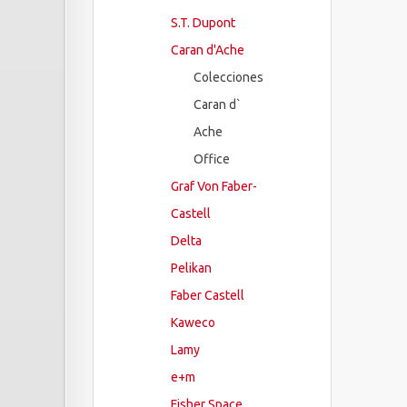
S.T. Dupont
Caran d'Ache
Colecciones
Caran d`
Ache
Office
Graf Von Faber-
Castell
Delta
Pelikan
Faber Castell
Kaweco
Lamy
e+m
Fisher Space