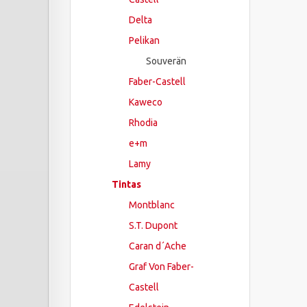
Delta
Pelikan
Souverän
Faber-Castell
Kaweco
Rhodia
e+m
Lamy
Tintas
Montblanc
S.T. Dupont
Caran d´Ache
Graf Von Faber-
Castell