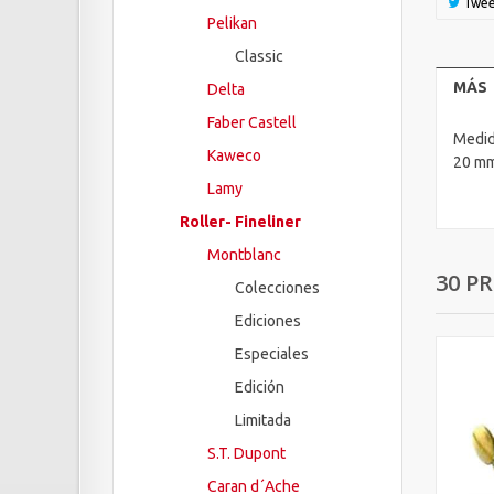
Twee
Pelikan
Classic
MÁS
Delta
Faber Castell
Medi
Kaweco
20 m
Lamy
Roller- Fineliner
Montblanc
30 P
Colecciones
Ediciones
Especiales
Edición
Limitada
S.T. Dupont
Caran d´Ache