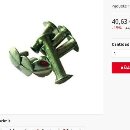
Paquete 1
40,63 
-15%
47
Cantidad
AÑA
primir