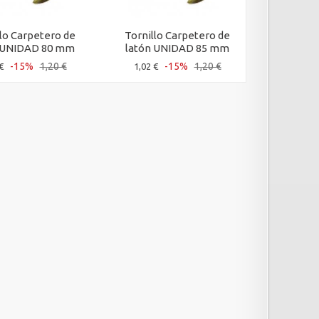
llo Carpetero de
Tornillo Carpetero de
Tornill
 UNIDAD 80 mm
latón UNIDAD 85 mm
latón 
-15%
1,20 €
-15%
1,20 €
€
1,02 €
1,06 €