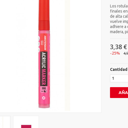
Los rotula
finales en
de alta ca
vuelve im
adhiere a 
madera, p
3,38 €
-25%
4,
Cantidad
AÑA