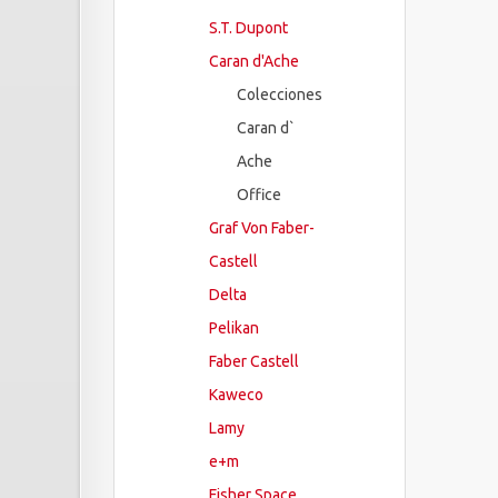
S.T. Dupont
Caran d'Ache
Colecciones
Caran d`
Ache
Office
Graf Von Faber-
Castell
Delta
Pelikan
Faber Castell
Kaweco
Lamy
e+m
Fisher Space