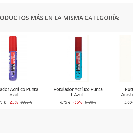
RODUCTOS MÁS EN LA MISMA CATEGORÍA:
ador Acrílico Punta
Rotulador Acrílico Punta
Rotu
L Azul...
L Azul...
Amste
-25%
9,00 €
-25%
9,00 €
75 €
6,75 €
3,00 