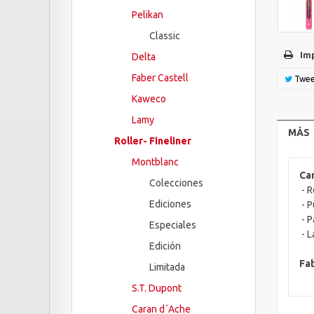
Pelikan
Classic
Im
Delta
Faber Castell
Twee
Kaweco
Lamy
MÁS
Roller- Fineliner
Montblanc
Car
Colecciones
- R
Ediciones
- P
- P
Especiales
- L
Edición
Fab
Limitada
S.T. Dupont
Caran d´Ache