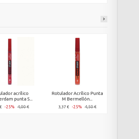
lador acrílico
Rotulador Acrílico Punta
Rotula
rdam punta S...
M Bermellón...
Amsterd
-25%
4,00 €
-25%
4,50 €
€
3,37 €
3,00 €