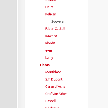
Delta
Pelikan
Souverän
Faber-Castell
Kaweco
Rhodia
e+m
Lamy
Tintas
Montblanc
S.T. Dupont
Caran d´Ache
Graf Von Faber-
Castell