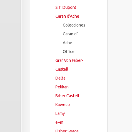
S.T. Dupont
Caran d'Ache
Colecciones
Caran d`
Ache
Office
Graf Von Faber-
Castell
Delta
Pelikan
Faber Castell
Kaweco
Lamy
e+m
Fisher Space