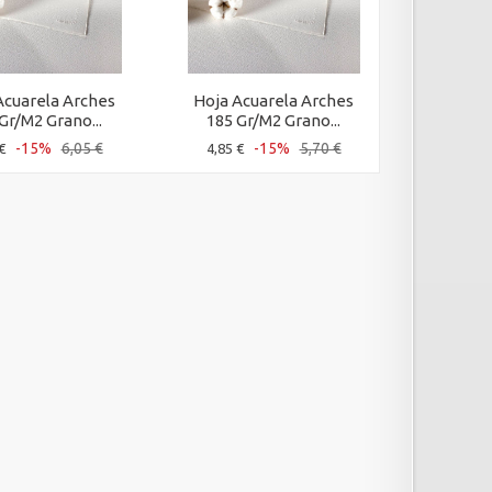
Acuarela Arches
Hoja Acuarela Arches
Hoja Ac
Gr/M2 Grano...
185 Gr/M2 Grano...
300 Gr
-15%
6,05 €
-15%
5,70 €
€
4,85 €
6,80 €