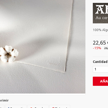
100% Algod
22,65 
-15%
26
Cantidad
AÑA
primir