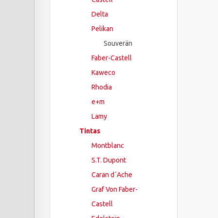
Delta
Pelikan
Souverän
Faber-Castell
Kaweco
Rhodia
e+m
Lamy
Tintas
Montblanc
S.T. Dupont
Caran d´Ache
Graf Von Faber-
Castell