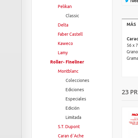
Twee
Pelikan
Classic
MÁS
Delta
Faber Castell
Carac
Kaweco
56 x 
Grano
Lamy
Grama
Roller- Fineliner
Montblanc
Colecciones
Ediciones
23 P
Especiales
Edición
Limitada
S.T. Dupont
Caran d´Ache