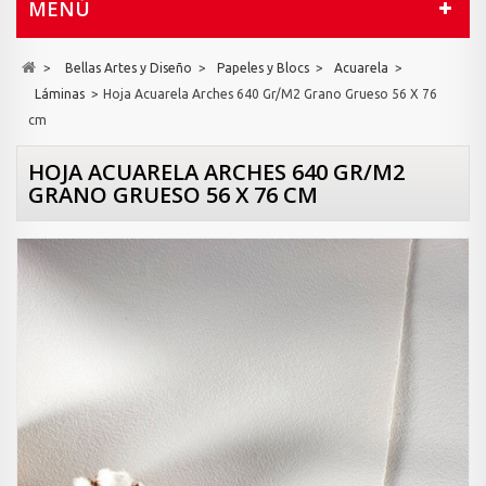
MENÚ
>
Bellas Artes y Diseño
>
Papeles y Blocs
>
Acuarela
>
Láminas
>
Hoja Acuarela Arches 640 Gr/M2 Grano Grueso 56 X 76
cm
HOJA ACUARELA ARCHES 640 GR/M2
GRANO GRUESO 56 X 76 CM