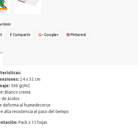
primir
t
Compartir
Google+
Pinterest
terísticas:
ensiones:
24 x 32 cm
maje:
300 gr/m2
r:
Blanco crema
e de ácidos
se deforma al humedecerse
e alta resistencia al paso del tiempo
ntación:
Pack x 15 hojas