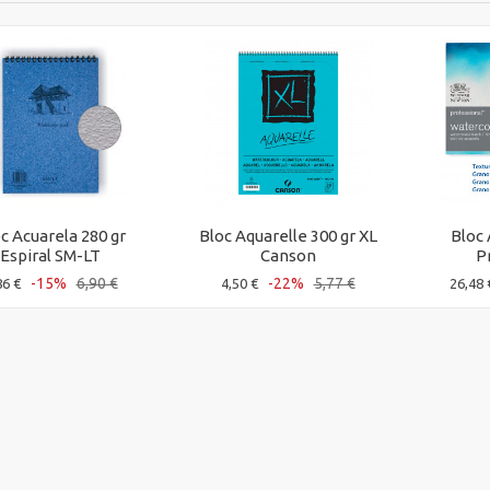
c Acuarela 280 gr
Bloc Aquarelle 300 gr XL
Bloc 
Espiral SM-LT
Canson
Pr
-15%
6,90 €
-22%
5,77 €
86 €
4,50 €
26,48 