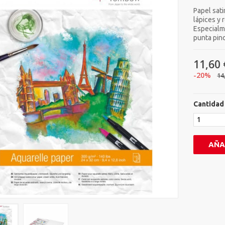
Papel sati
lápices y 
Especialm
punta pin
11,60 
-20%
14
Cantidad
AÑA