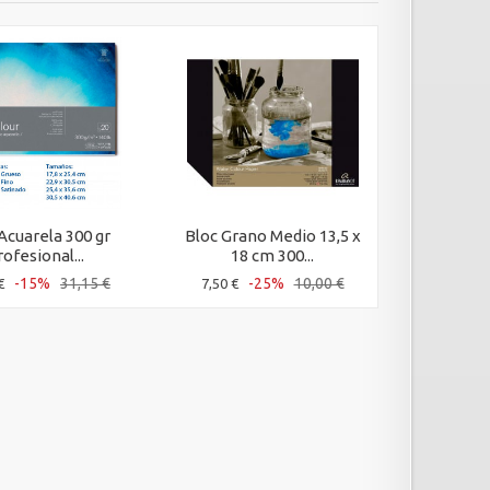
Acuarela 300 gr
Bloc Grano Medio 13,5 x
Bloc D
ofesional...
18 cm 300...
Acu
-15%
31,15 €
-25%
10,00 €
€
7,50 €
6,72 €