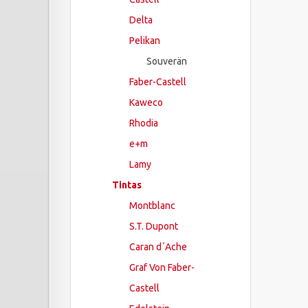
Delta
Pelikan
Souverän
Faber-Castell
Kaweco
Rhodia
e+m
Lamy
Tintas
Montblanc
S.T. Dupont
Caran d´Ache
Graf Von Faber-
Castell