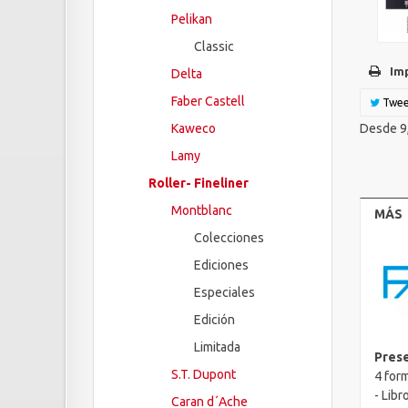
Pelikan
Classic
Im
Delta
Faber Castell
Twee
Desde 9,
Kaweco
Lamy
Roller- Fineliner
Montblanc
MÁS
Colecciones
Ediciones
Especiales
Edición
Limitada
Prese
S.T. Dupont
4 for
- Libr
Caran d´Ache