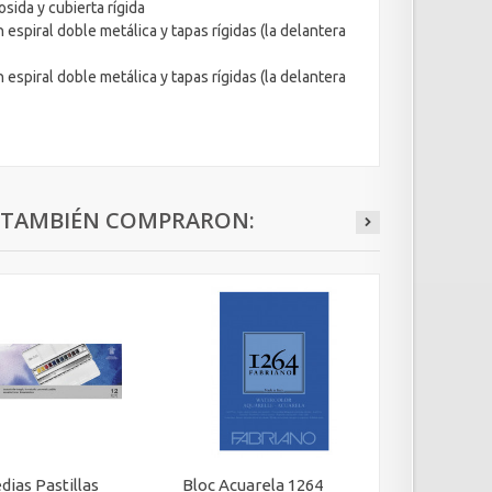
sida y cubierta rígida
spiral doble metálica y tapas rígidas (la delantera
spiral doble metálica y tapas rígidas (la delantera
O TAMBIÉN COMPRARON:
dias Pastillas
Bloc Acuarela 1264
Acuarela