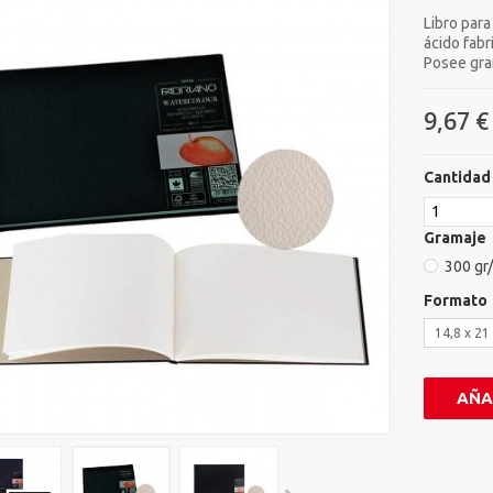
Libro par
ácido fab
Posee gra
9,67 €
Cantidad
Gramaje
300 gr
Formato
14,8 x 21
AÑA