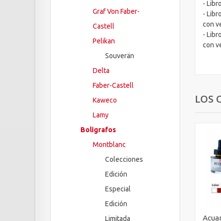
- Libr
Graf Von Faber-
- Libr
con v
Castell
- Libr
Pelikan
con v
Souverän
Delta
Faber-Castell
LOS 
Kaweco
Lamy
Boligrafos
Montblanc
Colecciones
Edición
Especial
Edición
Acuar
Limitada