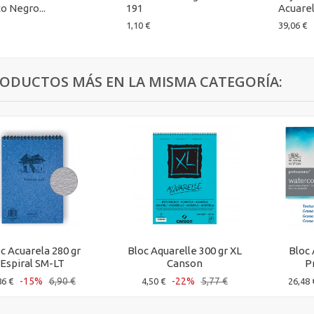
o Negro...
191
Acuarel
1,10 €
39,06 €
RODUCTOS MÁS EN LA MISMA CATEGORÍA:
c Acuarela 280 gr
Bloc Aquarelle 300 gr XL
Bloc 
Espiral SM-LT
Canson
Pr
-15%
6,90 €
-22%
5,77 €
86 €
4,50 €
26,48 