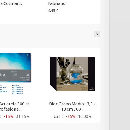
a Cotman...
Fabriano
Azules Ver
4,95 €
3,68 €
Acuarela 300 gr
Bloc Grano Medio 13,5 x
Papel Ac
ofesional...
18 cm 300...
cm 3
-15%
31,15 €
-25%
10,00 €
€
7,50 €
11,60 €