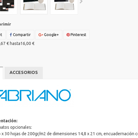
primir
t
Compartir
Google+
Pinterest
67 € hasta16,00 €
ACCESORIOS
ntación:
matos opcionales:
o x 30 hojas de 200gr/m2 de dimensiones 14,8 x 21 cm, encuadernación co