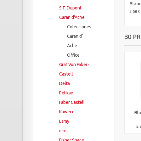
Blanc
S.T. Dupont
3,68 €
Caran d'Ache
Colecciones
30 P
Caran d`
Ache
Office
Graf Von Faber-
Castell
Delta
Pelikan
Faber Castell
Kaweco
Blo
Lamy
5,
e+m
Fisher Space